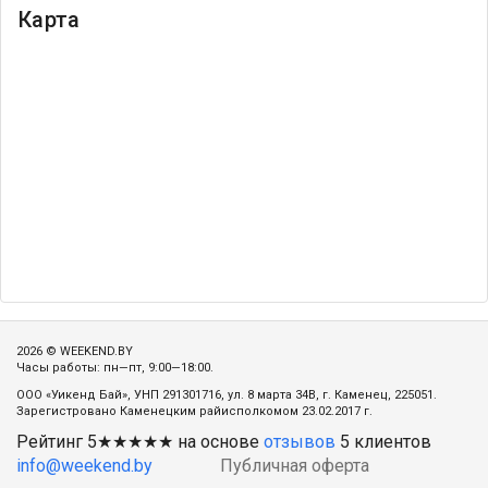
Карта
2026 © WEEKEND.BY
Часы работы: пн—пт, 9:00—18:00.
ООО «Уикенд Бай», УНП 291301716, ул. 8 марта 34В, г. Каменец, 225051.
Зарегистровано Каменецким райисполкомом 23.02.2017 г.
Рейтинг
5
★★★★★ на основе
отзывов
5
клиентов
info@weekend.by
Публичная оферта