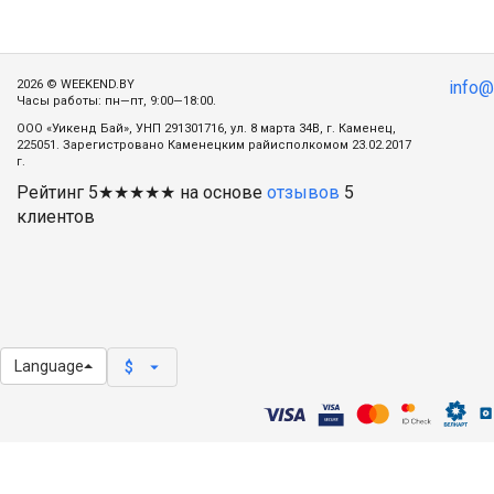
2026 © WEEKEND.BY
info
Часы работы: пн—пт, 9:00—18:00.
ООО «Уикенд Бай», УНП 291301716, ул. 8 марта 34В, г. Каменец,
225051. Зарегистровано Каменецким райисполкомом 23.02.2017
г.
Рейтинг
5
★★★★★ на основе
отзывов
5
клиентов
Language
arrow_drop_down
$