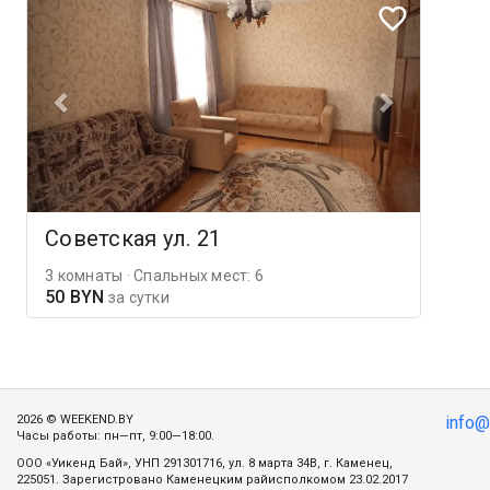
Советская ул. 21
3 комнаты · Спальных мест: 6
50 BYN
за сутки
2026 © WEEKEND.BY
info
Часы работы: пн—пт, 9:00—18:00.
ООО «Уикенд Бай», УНП 291301716, ул. 8 марта 34В, г. Каменец,
225051. Зарегистровано Каменецким райисполкомом 23.02.2017