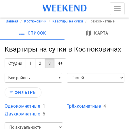
Главная
Костюковичи
Квартиры на сутки
Трёхкомнатные
list
map
СПИСОК
КАРТА
Квартиры на сутки в Костюковичах
Студии
1
2
3
4+
Все районы
ФИЛЬТРЫ
Однокомнатные
1
Трёхкомнатные
4
Двухкомнатные
5