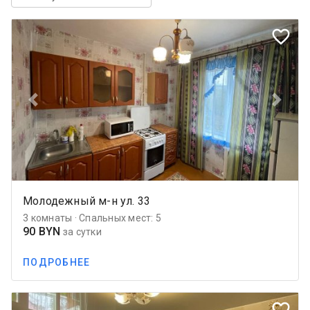
favorite_border
Previous
Next
Молодежный м-н ул. 33
3 комнаты · Спальных мест: 5
90 BYN
за сутки
ПОДРОБНЕЕ
favorite_border