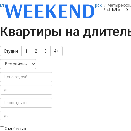
Главная
Лепель
Квартиры на длительный срок
Четырёхко
ЛЕПЕЛЬ
Квартиры на длител
Студии
1
2
3
4+
С мебелью