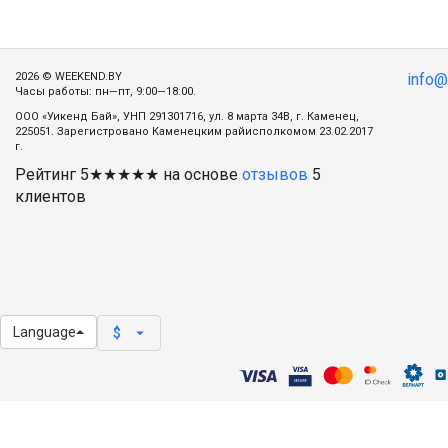
2026 © WEEKEND.BY
info
Часы работы: пн—пт, 9:00—18:00.
ООО «Уикенд Бай», УНП 291301716, ул. 8 марта 34В, г. Каменец,
225051. Зарегистровано Каменецким райисполкомом 23.02.2017
г.
Рейтинг
5
★★★★★ на основе
отзывов
5
клиентов
Language
arrow_drop_down
$