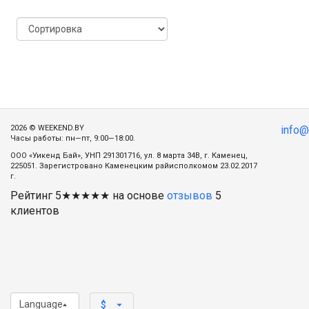
2026 © WEEKEND.BY
info
Часы работы: пн—пт, 9:00—18:00.
ООО «Уикенд Бай», УНП 291301716, ул. 8 марта 34В, г. Каменец,
225051. Зарегистровано Каменецким райисполкомом 23.02.2017
г.
Рейтинг
5
★★★★★ на основе
отзывов
5
клиентов
Language
arrow_drop_down
$