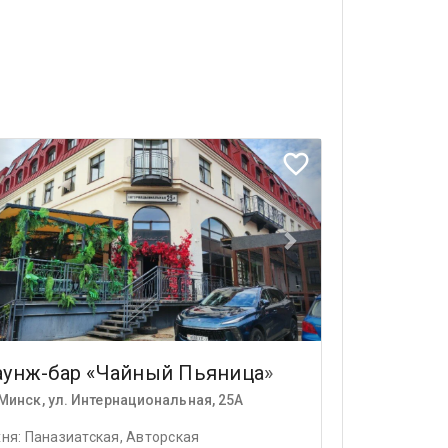
ious
Next
favorite_border
аунж-бар «Чайный Пьяница»
Минск, ул. Интернациональная, 25А
хня: Паназиатская, Авторская