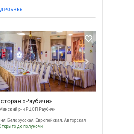
ДРОБНЕЕ
ious
Next
favorite_border
сторан «Раубичи»
Минский р-н РЦОП Раубичи
хня: Белорусская, Европейская, Авторская
Открыто до полуночи