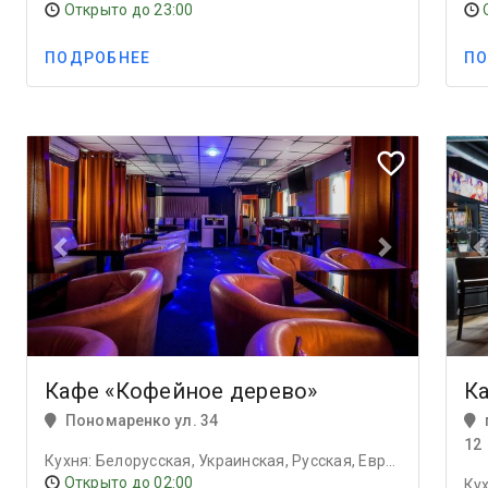
Открыто до 23:00
ПОДРОБНЕЕ
ПО
Previous
Next
Prev
favorite_border
Кафе «Кофейное дерево»
Ка
Пономаренко ул. 34
12
Кухня: Белорусская, Украинская, Русская, Европейская, Авторская
Открыто до 02:00
Ку