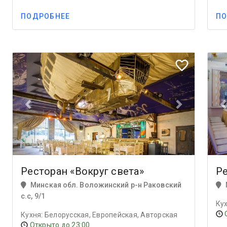
ПОДРОБНЕЕ
ПО
Previous
Next
Prev
favorite_border
Ресторан «Вокруг света»
Ре
Минская обл. Воложинский р-н Раковский
с.с, 9/1
Ку
Кухня: Белорусская, Европейская, Авторская
Открыто до 23:00