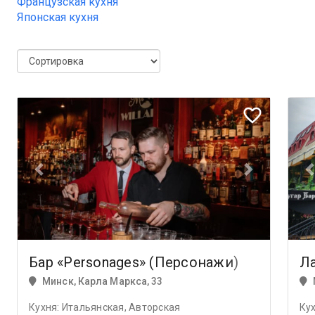
Французская кухня
Японская кухня
Previous
Next
Prev
favorite_border
Бар «Personages» (Персонажи)
Л
Минск, Карла Маркса, 33
Кухня: Итальянская, Авторская
Ку