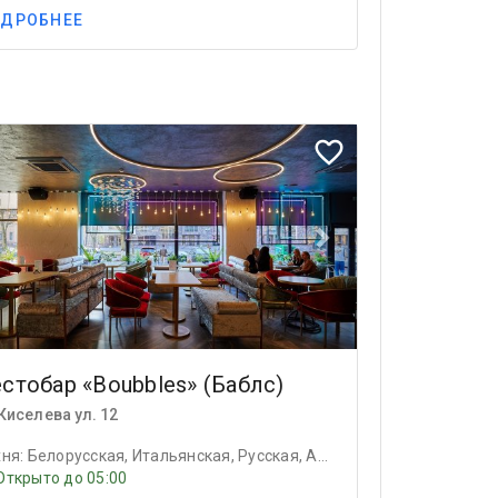
ДРОБНЕЕ
ious
Next
favorite_border
стобар «Boubbles» (Баблс)
Киселева ул. 12
Кухня: Белорусская, Итальянская, Русская, Американская, Авторская, Кухня народов СССР
Открыто до 05:00