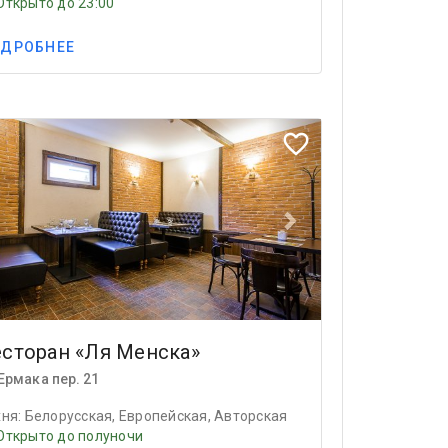
Открыто до 23:00
ДРОБНЕЕ
ious
Next
favorite_border
есторан «Ля Менска»
Ермака пер. 21
хня: Белорусская, Европейская, Авторская
Открыто до полуночи