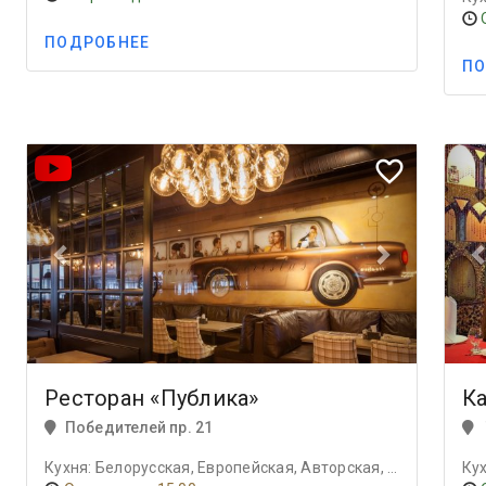
ПОДРОБНЕЕ
ПО
Previous
Next
Prev
favorite_border
Ресторан «Публика»
К
Победителей пр. 21
Кухня: Белорусская, Европейская, Авторская, Скандинавская