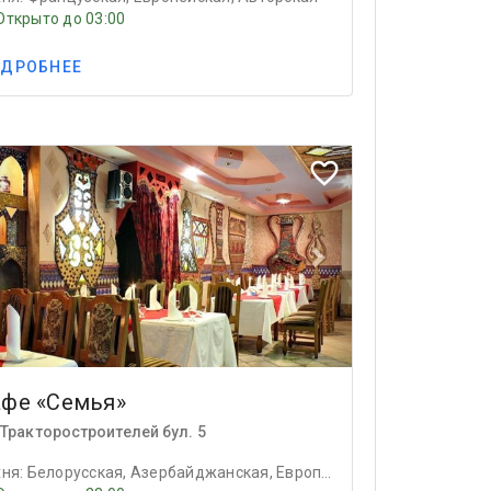
Открыто до 03:00
ДРОБНЕЕ
ious
Next
favorite_border
афе «Семья»
Тракторостроителей бул. 5
Кухня: Белорусская, Азербайджанская, Европейская, Авторская