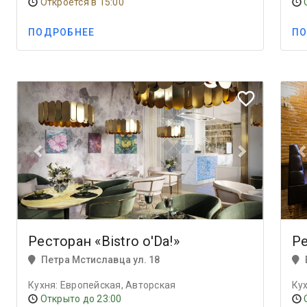
Откроется в 15:00
ПОДРОБНЕЕ
ПО
Previous
Next
Prev
favorite_border
Ресторан «Bistro o'Da!»
Р
Петра Мстиславца ул. 18
Кухня: Европейская, Авторская
Ку
Открыто до 23:00