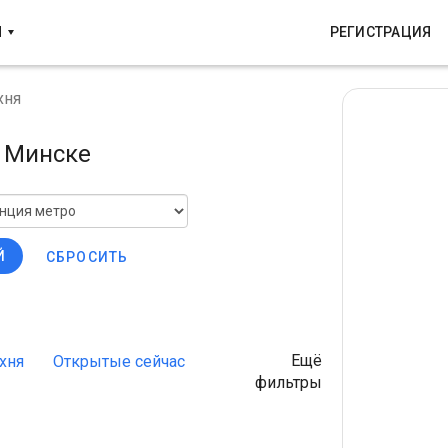
Ы
РЕГИСТРАЦИЯ
хня
в Минске
Й
СБРОСИТЬ
Ещё
хня
Открытые сейчас
Вьетнамская кухня
Корейск
фильтры