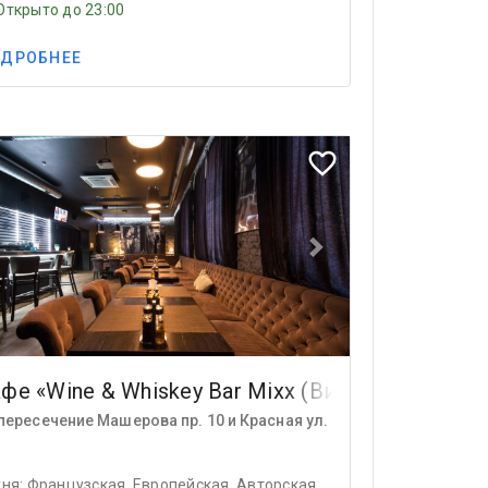
Открыто до 23:00
ДРОБНЕЕ
ious
Next
favorite_border
фе «Wine & Whiskey Bar Mixx (Вино & Виски б
пересечение Машерова пр. 10 и Красная ул.
хня: Французская, Европейская, Авторская