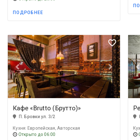
ПО
ПОДРОБНЕЕ
Previous
Next
Prev
favorite_border
Кафе «Brutto (Брутто)»
Ре
П. Бровки ул. 3/2
Кухня: Европейская, Авторская
Открыто до 06:00