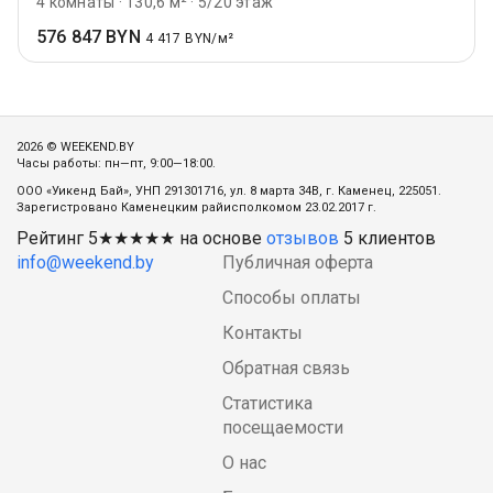
4 комнаты
·
130,6 м²
·
5/20 этаж
576 847 BYN
4 417 BYN/м²
2026 © WEEKEND.BY
Часы работы: пн—пт, 9:00—18:00.
ООО «Уикенд Бай», УНП 291301716, ул. 8 марта 34В, г. Каменец, 225051.
Зарегистровано Каменецким райисполкомом 23.02.2017 г.
Рейтинг
5
★★★★★ на основе
отзывов
5
клиентов
info@weekend.by
Публичная оферта
Способы оплаты
Контакты
Обратная связь
Статистика
посещаемости
О нас