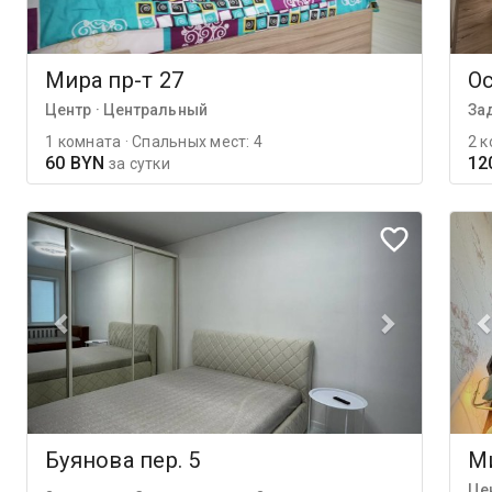
Мира пр-т 27
Ос
Центр · Центральный
За
1 комната · Спальных мест: 4
2 к
60 BYN
12
за сутки
Буянова пер. 5
Ми
Це