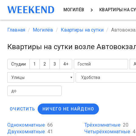
МОГИЛЁВ
КВАРТИРЫ НА С
Главная
Могилёв
Квартиры на сутки
Автовокза
Квартиры на сутки возле Автовокза
Студии
1
2
3
4+
А
Улицы
Удобства
ОЧИСТИТЬ
НИЧЕГО НЕ НАЙДЕНО
Однокомнатные
66
Трёхкомнатные
20
Двухкомнатные
41
Четырёхкомнатные
4