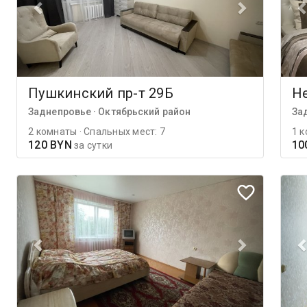
Пушкинский пр-т 29Б
Н
Заднепровье · Октябрьский район
За
2 комнаты · Спальных мест: 7
1 к
120 BYN
10
за сутки