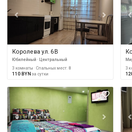
Королева ул. 6В
Ко
Юбилейный · Центральный
Ми
3 комнаты · Спальных мест: 8
3 к
110 BYN
12
за сутки