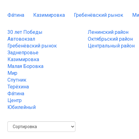
Фа́тина
Казимировка
Гребенёвский рынок
Ми
30 лет Победы
Ленинский район
Автовокзал
Октябрьский район
Гребенёвский рынок
Центральный район
Заднепровье
Казимировка
Малая Боровка
Мир
Спутник
Терёхина
Фа́тина
Центр
Юбилейный