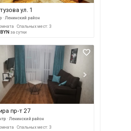
тузова ул. 1
р · Ленинский район
омната · Спальных мест: 3
 BYN
за сутки
ра пр-т 27
нтр · Ленинский район
омната · Спальных мест: 3