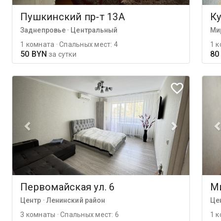
Пушкинский пр-т 13А
Ку
Заднепровье · Центральный
Ми
1 комната · Спальных мест: 4
1 к
50 BYN
80
за сутки
Первомайская ул. 6
Ми
Центр · Ленинский район
Це
3 комнаты · Спальных мест: 6
1 к