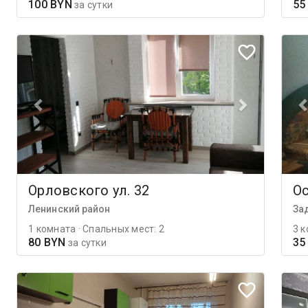
100 BYN
55
за сутки
Орловского ул. 32
Ос
Ленинский район
За
1 комната · Спальных мест: 2
3 к
80 BYN
35
за сутки