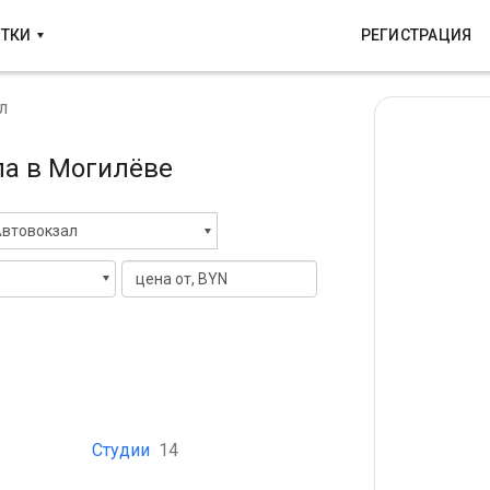
УТКИ
РЕГИСТРАЦИЯ
л
ла в Могилёве
втовокзал
Студии
14