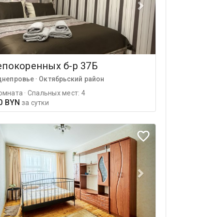
епокоренных б-р 37Б
днепровье · Октябрьский район
омната · Спальных мест: 4
0 BYN
за сутки