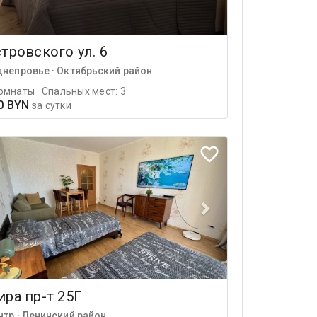
тровского ул. 6
днепровье · Октябрьский район
омнаты · Спальных мест: 3
0 BYN
за сутки
ра пр-т 25Г
нтр · Ленинский район