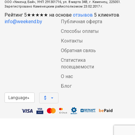
ООО «Уикенд Бай», УНП 291301716, ул. 8 марта 34В, г. Каменец, 225051.
Зарегистровано Каменецким райисполкомом 23.02.2017 г.
Рейтинг
5
★★★★★ на основе
отзывов
5
клиентов
info@weekend.by
Публичная оферта
Способы оплаты
Контакты
Обратная связь
Статистика
посещаемости
О нас
Блог
Language
arrow_drop_down
$