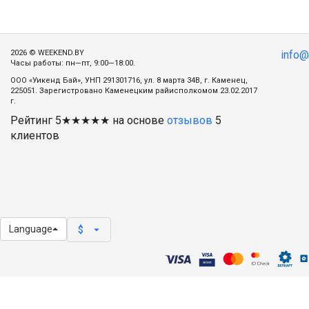
2026 © WEEKEND.BY
info
Часы работы: пн—пт, 9:00—18:00.
ООО «Уикенд Бай», УНП 291301716, ул. 8 марта 34В, г. Каменец,
225051. Зарегистровано Каменецким райисполкомом 23.02.2017
г.
Рейтинг
5
★★★★★ на основе
отзывов
5
клиентов
Language
arrow_drop_down
$