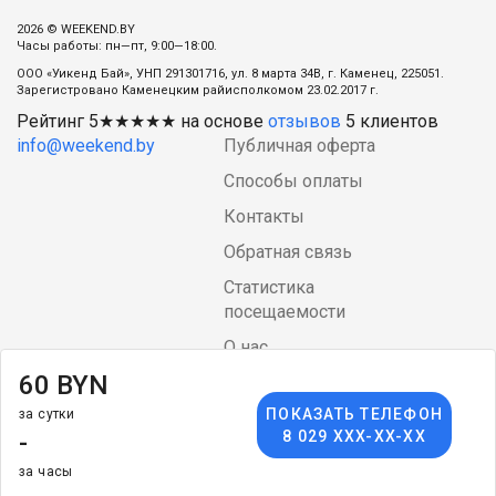
2026 © WEEKEND.BY
Часы работы: пн—пт, 9:00—18:00.
ООО «Уикенд Бай», УНП 291301716, ул. 8 марта 34В, г. Каменец, 225051.
Зарегистровано Каменецким райисполкомом 23.02.2017 г.
Рейтинг
5
★★★★★ на основе
отзывов
5
клиентов
info@weekend.by
Публичная оферта
Способы оплаты
Контакты
Обратная связь
Статистика
посещаемости
О нас
60 BYN
Блог
ПОКАЗАТЬ ТЕЛЕФОН
за сутки
Language
arrow_drop_down
$
-
8 029 XXX-XX-XX
за часы