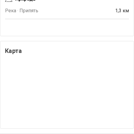
Река · Припять
1,3 км
Карта