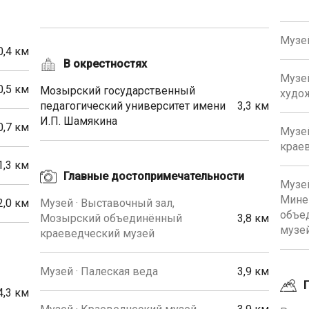
Музе
0,4 км
В окрестностях
Музей
0,5 км
Мозырский государственный
худож
педагогический университет имени
3,3 км
И.П. Шамякина
0,7 км
Музе
крае
1,3 км
Главные достопримечательности
Музей
Мине
2,0 км
Музей · Выставочный зал,
объе
Мозырский объединённый
3,8 км
музе
краеведческий музей
Музей · Палеская веда
3,9 км
4,3 км