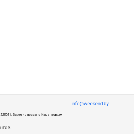
info@weekend.by
ц, 225051. Зарегистровано Каменецким
нтов