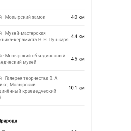
й · Мозырский замок
4,0 км
 · Музей-мастерская
4,4 км
ника-керамиста Н. Н. Пушкаря
й · Мозырский объединённый
4,5 км
ведческий музей
 · Галерея творчества В. А.
йко, Мозырский
10,1 км
динённый краеведческий
й
Природа