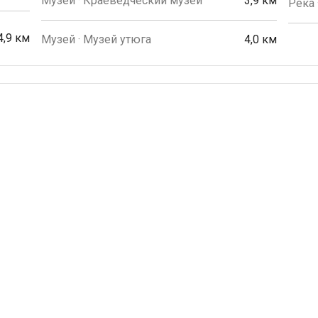
Музей · Краеведческий музей
3,9 км
Река 
4,9 км
Музей · Музей утюга
4,0 км