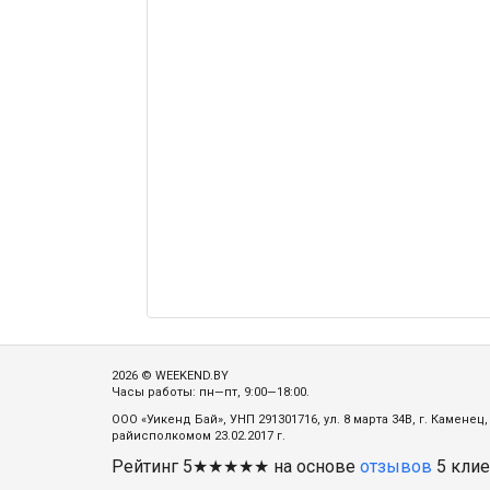
2026 © WEEKEND.BY
Часы работы: пн—пт, 9:00—18:00.
ООО «Уикенд Бай», УНП 291301716, ул. 8 марта 34В, г. Камене
райисполкомом 23.02.2017 г.
Рейтинг
5
★★★★★ на основе
отзывов
5
клие