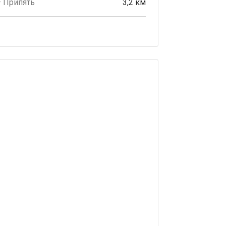
· Припять
3,2 км