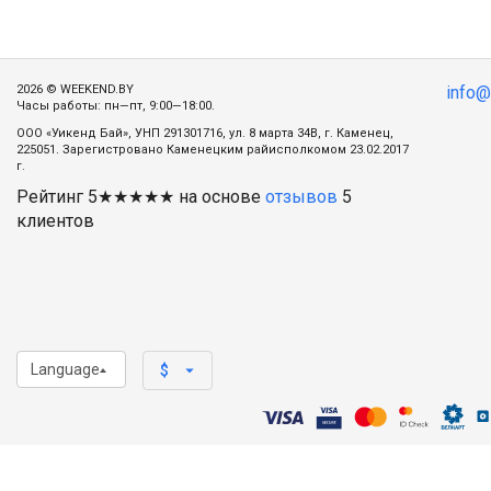
2026 © WEEKEND.BY
info
Часы работы: пн—пт, 9:00—18:00.
ООО «Уикенд Бай», УНП 291301716, ул. 8 марта 34В, г. Каменец,
225051. Зарегистровано Каменецким райисполкомом 23.02.2017
г.
Рейтинг
5
★★★★★ на основе
отзывов
5
клиентов
Language
arrow_drop_down
$