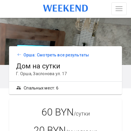
Орша: Смотреть все результаты
Дом на сутки
Г. Орша, Заслонова ул. 17
supervisor_account
Спальных мест: 6
60 BYN
/сутки
20 BYN