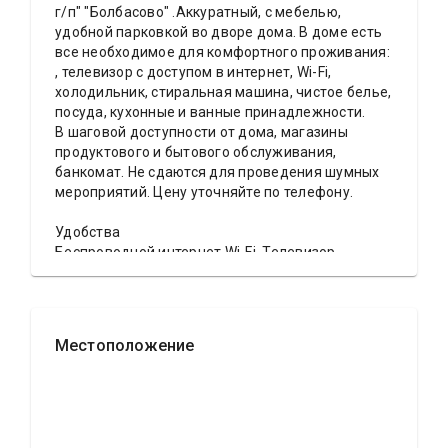
г/п" "Болбасово" .Аккуратный, с мебелью,
удобной парковкой во дворе дома. В доме есть
все необходимое для комфортного проживания:
, телевизор с доступом в интернет, Wi-Fi,
холодильник, стиральная машина, чистое белье,
посуда, кухонные и ванные принадлежности.
В шаговой доступности от дома, магазины
продуктового и бытового обслуживания,
банкомат. Не сдаются для проведения шумных
мероприятий. Цену уточняйте по телефону.
Удобства
Беспроводной интернет Wi-Fi, Телевизор,
Полотенца, Кабельное/спутниковое
телевидение, Камин, Постельное бельё, Мыло,
Туалетная бумага, Стиральная машина, Кофе,
чай, Шампунь, Душевая кабинка, Автономный
Местоположение
подогрев воды (бойлер/колонка), Холодильник,
Микроволновая печь, Посуда