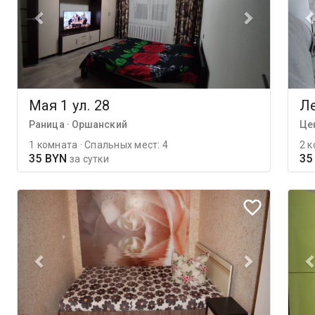
Мая 1 ул. 28
Ле
Раница · Оршанский
Цен
1 комната · Спальных мест: 4
2 к
35 BYN
35
за сутки