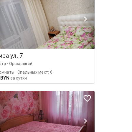
ра ул. 7
нтр · Оршанский
омнаты · Спальных мест: 6
 BYN
за сутки