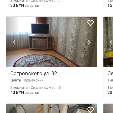
2 комнаты · Спальных мест: 7
2 к
30 BYN
15
за сутки
Островского ул. 32
Се
Центр · Оршанский
1-
2 комнаты · Спальных мест: 6
1 к
40 BYN
30
за сутки