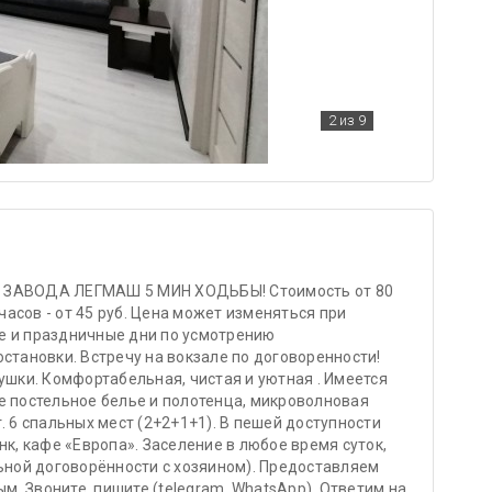
2
из 9
 ДО ЗАВОДА ЛЕГМАШ 5 МИН ХОДЬБЫ! Стоимость от 80
 часов - от 45 руб. Цена может изменяться при
е и праздничные дни по усмотрению
становки. Встречу на вокзале по договоренности!
ки. Комфортабельная, чистая и уютная . Имеется
е постельное белье и полотенца, микроволновая
. 6 спальных мест (2+2+1+1). В пешей доступности
нк, кафе «Европа». Заселение в любое время суток,
льной договорённости с хозяином). Предоставляем
. Звоните, пишите (telegram, WhatsApp). Ответим на