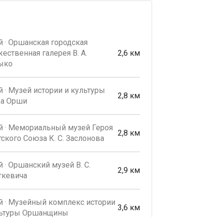
 · Оршанская городская
ественная галерея В. А.
2,6 км
ыко
 · Музей истории и культуры
2,8 км
да Орши
й · Мемориальный музей Героя
2,8 км
ского Союза К. С. Заслонова
 · Оршанский музей В. С.
2,9 км
ткевича
 · Музейный комплекс истории
3,6 км
льтуры Оршанщины