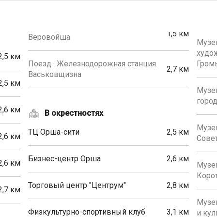
1,5 км
Веровойша
Музей
худож
2,5 км
Поезд · Железнодорожная станция
Гром
2,7 км
Васьковщизна
2,5 км
Музей
горо
2,6 км
В окрестностях
Музе
ТЦ Орша-сити
2,5 км
2,6 км
Совет
Бизнес-центр Орша
2,6 км
2,6 км
Музей
Коро
Торговый центр "Центрум"
2,8 км
2,7 км
Музей
Физкультурно-спортивный клуб
3,1 км
и ку