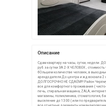
Описание
Сдам квартиру на часы, сутки, недели.
руб. за сутки ЗА 2-Х ЧЕЛОВЕК , стоимость
бОльшем количестве человек, в выходны
арендодателя.До центра и жд вокзала 2 о
ДОЛГОСРОЧНО НЕ СДАЁМ!!! Район Черёмуш
все для комфортного проживания ( чисто
печь, стиральная машина, ZALA, интернет
магазины, поликлиника, стоматология, ба
выселение до 13:00 ( или по предварите
все отчетные документы командировочным