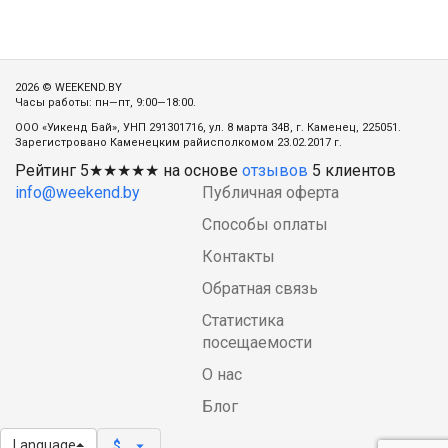
2026 © WEEKEND.BY
Часы работы: пн—пт, 9:00—18:00.
ООО «Уикенд Бай», УНП 291301716, ул. 8 марта 34В, г. Каменец, 225051.
Зарегистровано Каменецким райисполкомом 23.02.2017 г.
Рейтинг
5
★★★★★ на основе
отзывов
5
клиентов
info@weekend.by
Публичная оферта
Способы оплаты
Контакты
Обратная связь
Статистика
посещаемости
О нас
Блог
Language
arrow_drop_down
$