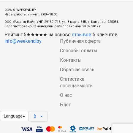
2026 © WEEKEND.BY
Часы работы: пн—пт, 9:00—18:00.
ООО «Уикенд Бай», УНП 291301716, ул. 8 марта 34В, г. Каменец, 225051.
Зарегистровано Каменецким райисполкомом 23.02.2017 г.
Рейтинг
5
★★★★★ на основе
отзывов
5
клиентов
info@weekend.by
Публичная оферта
Способы оплаты
Контакты
Обратная связь
Статистика
посещаемости
О нас
Блог
Language
arrow_drop_down
$