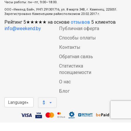
Часы работы: пн—пт, 9:00—18:00.
ООО «Уикенд Бай», УНП 291301716, ул. 8 марта 34В, г. Каменец, 225051.
Зарегистровано Каменецким райисполкомом 23.02.2017 г.
Рейтинг
5
★★★★★ на основе
отзывов
5
клиентов
info@weekend.by
Публичная оферта
Способы оплаты
Контакты
Обратная связь
Статистика
посещаемости
О нас
Блог
Language
arrow_drop_down
$