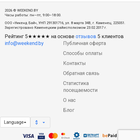
2026 © WEEKEND.BY
Часы работы: пн—пт, 9:00—18:00.
ООО «Уикенд Бай», УНП 291301716, ул. 8 марта 34В, г. Каменец, 225051.
Зарегистровано Каменецким райисполкомом 23.02.2017 г.
Рейтинг
5
★★★★★ на основе
отзывов
5
клиентов
info@weekend.by
Публичная оферта
Способы оплаты
Контакты
Обратная связь
Статистика
посещаемости
О нас
Блог
Language
arrow_drop_down
$