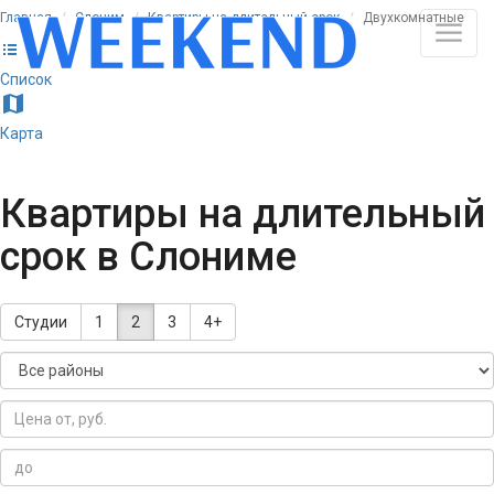
Главная
Слоним
Квартиры на длительный срок
Двухкомнатные
list
Список
map
Карта
Квартиры на длительный
срок в Слониме
Студии
1
2
3
4+