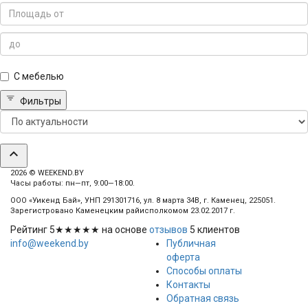
С мебелью
Фильтры
expand_less
2026 © WEEKEND.BY
Часы работы: пн—пт, 9:00—18:00.
ООО «Уикенд Бай», УНП 291301716, ул. 8 марта 34В, г. Каменец, 225051.
Зарегистровано Каменецким райисполкомом 23.02.2017 г.
Рейтинг
5
★★★★★ на основе
отзывов
5
клиентов
info@weekend.by
Публичная
оферта
Способы оплаты
Контакты
Обратная связь