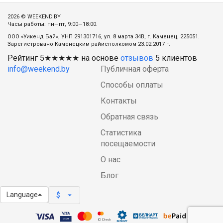
2026 © WEEKEND.BY
Часы работы: пн—пт, 9:00—18:00.
ООО «Уикенд Бай», УНП 291301716, ул. 8 марта 34В, г. Каменец, 225051.
Зарегистровано Каменецким райисполкомом 23.02.2017 г.
Рейтинг
5
★★★★★ на основе
отзывов
5
клиентов
info@weekend.by
Публичная оферта
Способы оплаты
Контакты
Обратная связь
Статистика
посещаемости
О нас
Блог
Language
arrow_drop_down
$