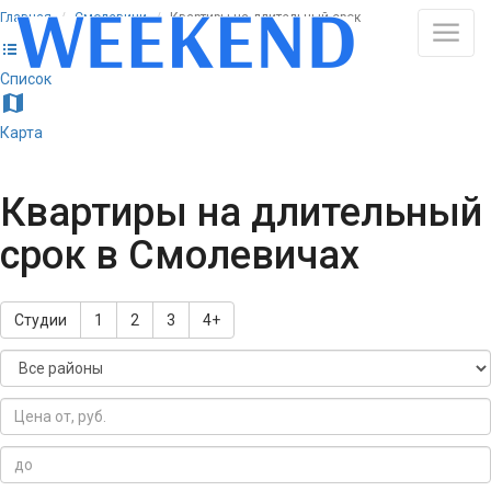
Главная
Смолевичи
Квартиры на длительный срок
list
Список
map
Карта
Квартиры на длительный
срок в Смолевичах
Студии
1
2
3
4+