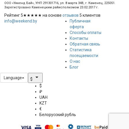
ООО «Уикенд Бай», УНП 291301716, ул. 8 марта 34В, г. Каменец, 225051.
Зарегистровано Каменецким райисполкомом 23.02.2017 г.
Рейтинг
5
★★★★★ на основе
отзывов
5
клиентов
info@weekend.by
Публичная
оферта
Способы оплаты
Контакты
Обратная связь
Статистика
посещаемости
О нас
Блог
arrow_drop_down
Language
$
$
₽
UAH
KZT
€
Белорусский рубль