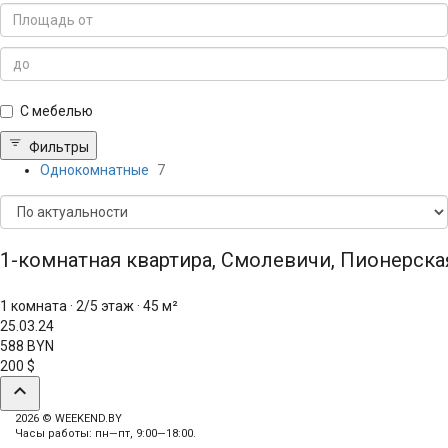
С мебелью
Фильтры
Однокомнатные
7
1-комнатная квартира, Смолевичи, Пионерская
1 комната
·
2/5 этаж
·
45 м²
25.03.24
588 BYN
200 $
expand_less
2026 © WEEKEND.BY
Часы работы: пн—пт, 9:00—18:00.