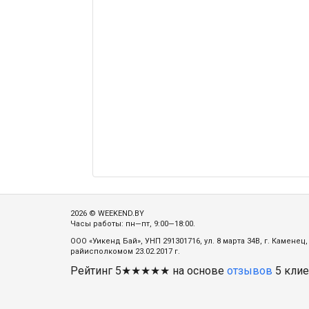
2026 © WEEKEND.BY
Часы работы: пн—пт, 9:00—18:00.
ООО «Уикенд Бай», УНП 291301716, ул. 8 марта 34В, г. Камене
райисполкомом 23.02.2017 г.
Рейтинг
5
★★★★★ на основе
отзывов
5
клие