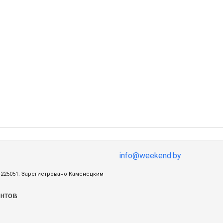
info@weekend.by
ц, 225051. Зарегистровано Каменецким
нтов