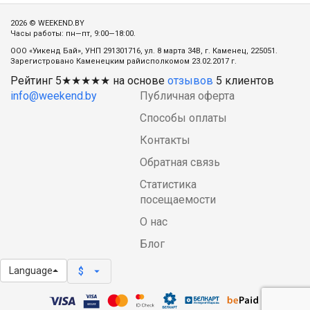
2026 © WEEKEND.BY
Часы работы: пн—пт, 9:00—18:00.
ООО «Уикенд Бай», УНП 291301716, ул. 8 марта 34В, г. Каменец, 225051.
Зарегистровано Каменецким райисполкомом 23.02.2017 г.
Рейтинг
5
★★★★★ на основе
отзывов
5
клиентов
info@weekend.by
Публичная оферта
Способы оплаты
Контакты
Обратная связь
Статистика
посещаемости
О нас
Блог
Language
arrow_drop_down
$