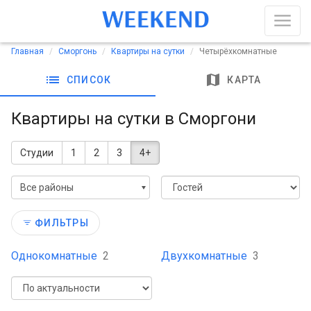
Главная
Сморгонь
Квартиры на сутки
Четырёхкомнатные
list
map
СПИСОК
КАРТА
Квартиры на сутки в Сморгони
Студии
1
2
3
4+
Все районы
ФИЛЬТРЫ
Однокомнатные
2
Двухкомнатные
3