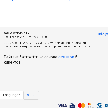
2026 © WEEKEND.BY
info
Часы работы: пн—пт, 9:00—18:00.
ООО «Уикенд Бай», УНП 291301716, ул. 8 марта 34В, г. Каменец,
225051. Зарегистровано Каменецким райисполкомом 23.02.2017
г.
Рейтинг
5
★★★★★ на основе
отзывов
5
клиентов
Language
arrow_drop_down
$