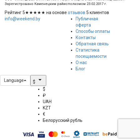
Зарегистровано Каменецким райисполкомом 23.02.2017 г.
Рейтинг
5
★★★★★ на основе
отзывов
5
клиентов
info@weekend.by
Публичная
оферта
Способы оплаты
Контакты
Обратная связь
Статистика
посещаемости
О нас
Блог
arrow_drop_down
Language
$
$
₽
UAH
KZT
€
Белорусский рубль