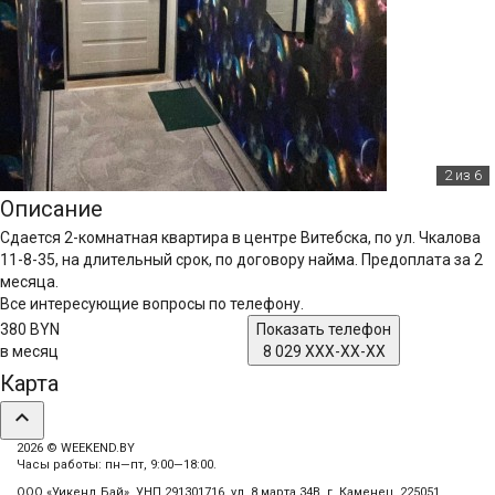
2
из 6
Описание
Сдается 2-комнатная квартира в центре Витебска, по ул. Чкалова
11-8-35, на длительный срок, по договору найма. Предоплата за 2
месяца.
Все интересующие вопросы по телефону.
380 BYN
Показать телефон
в месяц
8 029 XXX-XX-XX
Карта
expand_less
2026 © WEEKEND.BY
Часы работы: пн—пт, 9:00—18:00.
ООО «Уикенд Бай», УНП 291301716, ул. 8 марта 34В, г. Каменец, 225051.