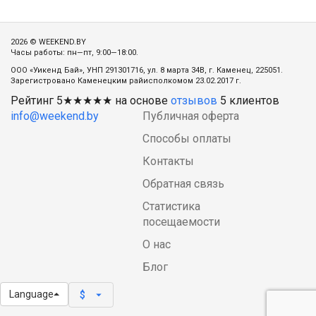
2026 © WEEKEND.BY
Часы работы: пн—пт, 9:00—18:00.
ООО «Уикенд Бай», УНП 291301716, ул. 8 марта 34В, г. Каменец, 225051.
Зарегистровано Каменецким райисполкомом 23.02.2017 г.
Рейтинг
5
★★★★★ на основе
отзывов
5
клиентов
info@weekend.by
Публичная оферта
Способы оплаты
Контакты
Обратная связь
Статистика
посещаемости
О нас
Блог
Language
arrow_drop_down
$