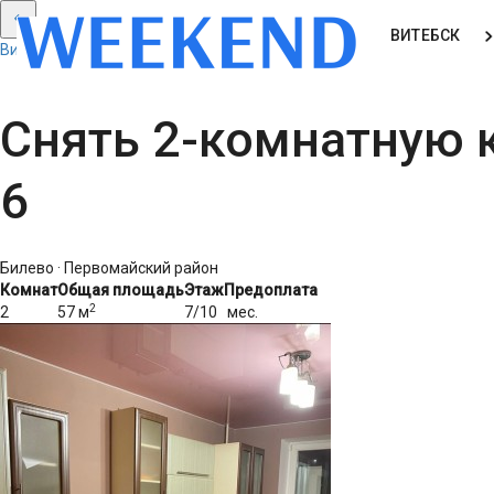
ВИТЕБСК
Витебск: Смотреть все результаты
Снять 2-комнатную к
6
Билево · Первомайский район
Комнат
Общая площадь
Этаж
Предоплата
2
2
57 м
7/10
мес.