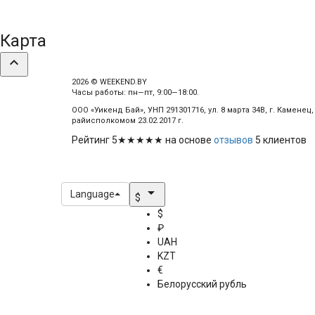
Карта
expand_less
2026 © WEEKEND.BY
Часы работы: пн—пт, 9:00—18:00.
ООО «Уикенд Бай», УНП 291301716, ул. 8 марта 34В, г. Камене
райисполкомом 23.02.2017 г.
Рейтинг
5
★★★★★ на основе
отзывов
5
клиентов
arrow_drop_down
Language
$
$
₽
UAH
KZT
€
Белорусский рубль