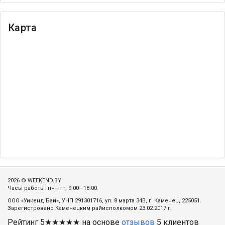
Карта
2026 © WEEKEND.BY
Часы работы: пн—пт, 9:00—18:00.
ООО «Уикенд Бай», УНП 291301716, ул. 8 марта 34В, г. Каменец, 225051.
Зарегистровано Каменецким райисполкомом 23.02.2017 г.
Рейтинг
5
★★★★★ на основе
отзывов
5
клиентов