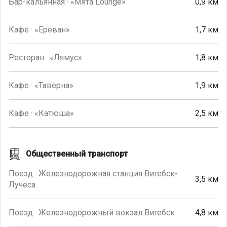
Бар-кальянная · «Мята Lounge»
0,9 км
Кафе · «Ереван»
1,7 км
Ресторан · «Лямус»
1,8 км
Кафе · «Таверна»
1,9 км
Кафе · «Катюша»
2,5 км
Общественный транспорт
Поезд · Железнодорожная станция Витебск-
3,5 км
Лучёса
Поезд · Железнодорожный вокзал Витебск
4,8 км