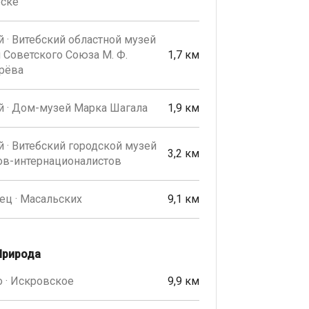
бске
 · Витебский областной музей
 Советского Союза М. Ф.
1,7 км
рёва
й · Дом-музей Марка Шагала
1,9 км
 · Витебский городской музей
3,2 км
ов-интернационалистов
ц · Масальских
9,1 км
Природа
 · Искровское
9,9 км