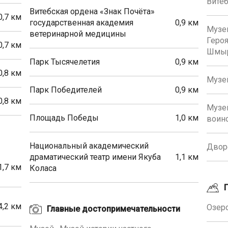
Вите
Витебская ордена «Знак Почёта»
0,7 км
государственная академия
0,9 км
Музей
ветеринарной медицины
Героя
0,7 км
Шмы
Парк Тысячелетия
0,9 км
0,8 км
Музе
Парк Победителей
0,9 км
0,8 км
Музей
Площадь Победы
1,0 км
воин
Национальный академический
Дворе
драматический театр имени Якуба
1,1 км
1,7 км
Коласа
4,2 км
Озеро
Главные достопримечательности