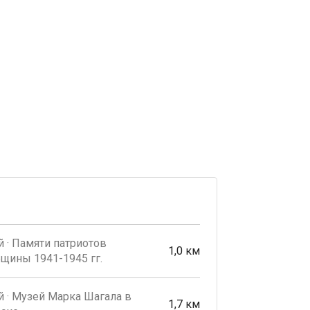
 · Памяти патриотов
1,0 км
щины 1941-1945 гг.
 · Музей Марка Шагала в
1,7 км