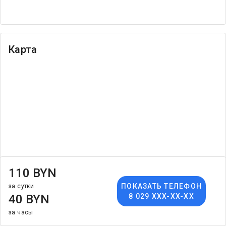
Карта
110 BYN
ПОКАЗАТЬ ТЕЛЕФОН
за сутки
40 BYN
8 029 XXX-XX-XX
2026 © WEEKEND.BY
Часы работы: пн—пт, 9:00—18:00.
за часы
ООО «Уикенд Бай», УНП 291301716, ул. 8 марта 34В, г. Каменец, 225051.