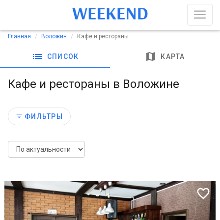
Главная
Воложин
Кафе и рестораны
list
map
СПИСОК
КАРТА
Кафе и рестораны в Воложине
ФИЛЬТРЫ
Previous
Next
favorite_border