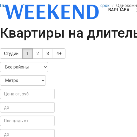
Главная
Варшава
Квартиры на длительный срок
Однокомн
ВАРШАВА
Квартиры на длител
Студии
1
2
3
4+