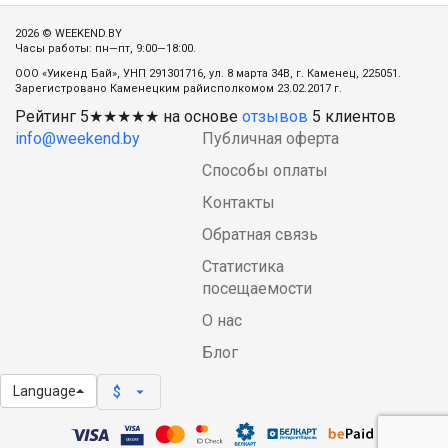
2026 © WEEKEND.BY
Часы работы: пн—пт, 9:00—18:00.
ООО «Уикенд Бай», УНП 291301716, ул. 8 марта 34В, г. Каменец, 225051.
Зарегистровано Каменецким райисполкомом 23.02.2017 г.
Рейтинг
5
★★★★★ на основе
отзывов
5
клиентов
info@weekend.by
Публичная оферта
Способы оплаты
Контакты
Обратная связь
Статистика
посещаемости
О нас
Блог
Language
arrow_drop_down
$