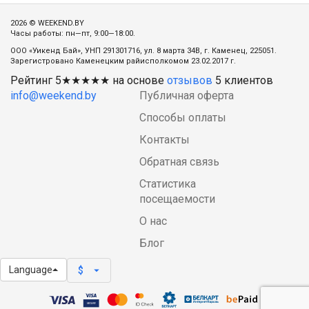
2026 © WEEKEND.BY
Часы работы: пн—пт, 9:00—18:00.
ООО «Уикенд Бай», УНП 291301716, ул. 8 марта 34В, г. Каменец, 225051.
Зарегистровано Каменецким райисполкомом 23.02.2017 г.
Рейтинг
5
★★★★★ на основе
отзывов
5
клиентов
info@weekend.by
Публичная оферта
Способы оплаты
Контакты
Обратная связь
Статистика
посещаемости
О нас
Блог
Language
arrow_drop_down
$