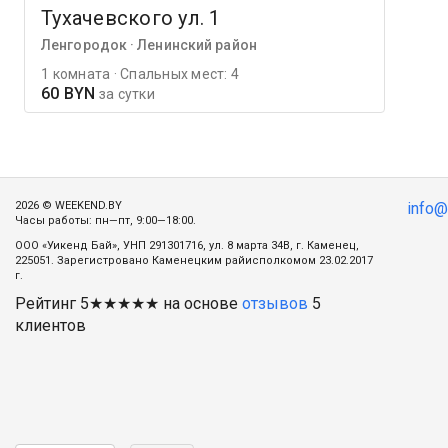
Тухачевского ул. 1
Ленгородок · Ленинский район
1 комната · Спальных мест: 4
60 BYN
за сутки
2026 © WEEKEND.BY
info
Часы работы: пн—пт, 9:00—18:00.
ООО «Уикенд Бай», УНП 291301716, ул. 8 марта 34В, г. Каменец,
225051. Зарегистровано Каменецким райисполкомом 23.02.2017
г.
Рейтинг
5
★★★★★ на основе
отзывов
5
клиентов