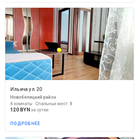
favorite_border
Previous
Next
Ильича ул. 20
Новобелицкий район
4 комнаты · Спальных мест: 8
120 BYN
за сутки
ПОДРОБНЕЕ