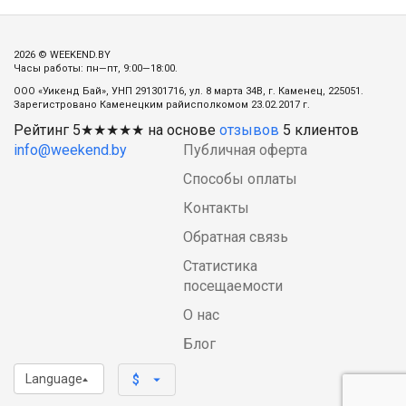
2026 © WEEKEND.BY
Часы работы: пн—пт, 9:00—18:00.
ООО «Уикенд Бай», УНП 291301716, ул. 8 марта 34В, г. Каменец, 225051.
Зарегистровано Каменецким райисполкомом 23.02.2017 г.
Рейтинг
5
★★★★★ на основе
отзывов
5
клиентов
info@weekend.by
Публичная оферта
Способы оплаты
Контакты
Обратная связь
Статистика
посещаемости
О нас
Блог
Language
arrow_drop_down
$