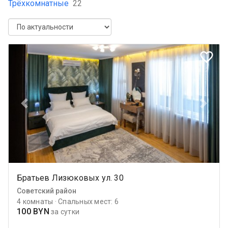
Трёхкомнатные
22
favorite_border
Previous
Next
Братьев Лизюковых ул. 30
Советский район
4 комнаты · Спальных мест: 6
100 BYN
за сутки