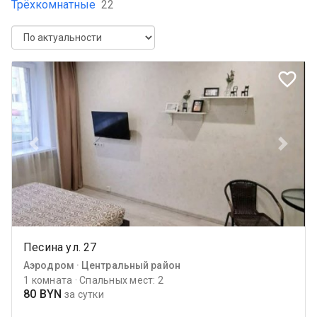
Трёхкомнатные
22
favorite_border
Previous
Next
Песина ул. 27
Аэродром · Центральный район
1 комната · Спальных мест: 2
80 BYN
за сутки