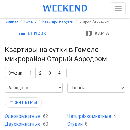
Главная
Гомель
Квартиры на сутки
Старый Аэродром
list
map
СПИСОК
КАРТА
Квартиры на сутки в Гомеле -
микрорайон Старый Аэродром
Студии
1
2
3
4+
Аэродром
ФИЛЬТРЫ
Однокомнатные
62
Четырёхкомнатные
4
Двухкомнатные
60
Студии
8