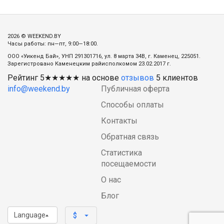
2026 © WEEKEND.BY
Часы работы: пн—пт, 9:00—18:00.
ООО «Уикенд Бай», УНП 291301716, ул. 8 марта 34В, г. Каменец, 225051.
Зарегистровано Каменецким райисполкомом 23.02.2017 г.
Рейтинг
5
★★★★★ на основе
отзывов
5
клиентов
info@weekend.by
Публичная оферта
Способы оплаты
Контакты
Обратная связь
Статистика
посещаемости
О нас
Блог
Language
arrow_drop_down
$