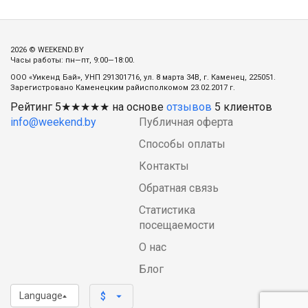
2026 © WEEKEND.BY
Часы работы: пн—пт, 9:00—18:00.
ООО «Уикенд Бай», УНП 291301716, ул. 8 марта 34В, г. Каменец, 225051.
Зарегистровано Каменецким райисполкомом 23.02.2017 г.
Рейтинг
5
★★★★★ на основе
отзывов
5
клиентов
info@weekend.by
Публичная оферта
Способы оплаты
Контакты
Обратная связь
Статистика
посещаемости
О нас
Блог
Language
arrow_drop_down
$