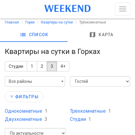
Главная
Горки
Квартиры на сутки
Трёхкомнатные
list
map
СПИСОК
КАРТА
Квартиры на сутки в Горках
Студии
1
2
3
4+
Все районы
ФИЛЬТРЫ
Однокомнатные
1
Трёхкомнатные
1
Двухкомнатные
3
Студии
1