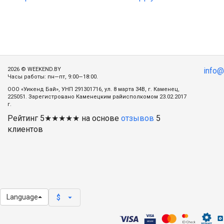
2026 © WEEKEND.BY
info
Часы работы: пн—пт, 9:00—18:00.
ООО «Уикенд Бай», УНП 291301716, ул. 8 марта 34В, г. Каменец,
225051. Зарегистровано Каменецким райисполкомом 23.02.2017
г.
Рейтинг
5
★★★★★ на основе
отзывов
5
клиентов
Language
arrow_drop_down
$