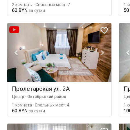
2 комнаты · Спальных мест: 7
1 к
60 BYN
50
за сутки
Пролетарская ул. 2А
Пр
Центр · Октябрьский район
Це
1 комната · Спальных мест: 4
1 к
60 BYN
10
за сутки