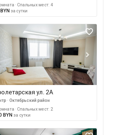
омната · Спальных мест: 4
 BYN
за сутки
олетарская ул. 2А
нтр · Октябрьский район
омната · Спальных мест: 2
0 BYN
за сутки