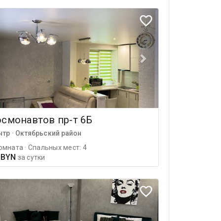
осмонавтов пр-т 6Б
нтр · Октябрьский район
омната · Спальных мест: 4
 BYN
за сутки