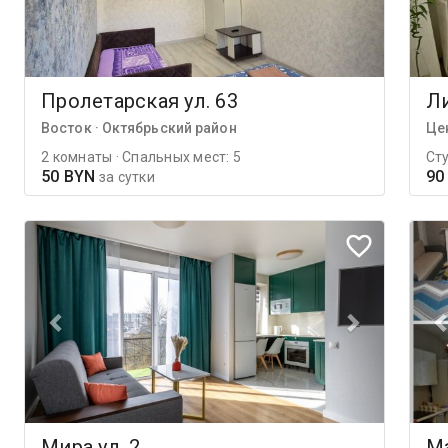
Пролетарская ул. 63
Ли
Восток · Октябрьский район
Це
2 комнаты · Спальных мест: 5
Сту
50 BYN
90
за сутки
Мира ул. 2
Ма