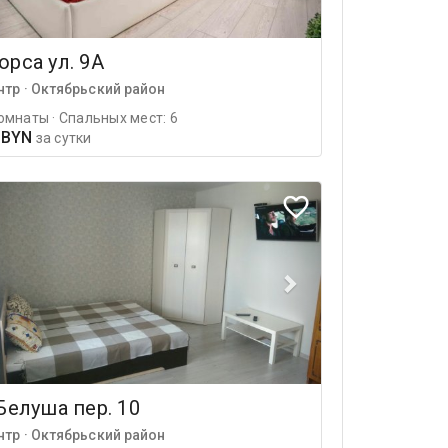
рса ул. 9А
нтр · Октябрьский район
омнаты · Спальных мест: 6
 BYN
за сутки
Белуша пер. 10
нтр · Октябрьский район