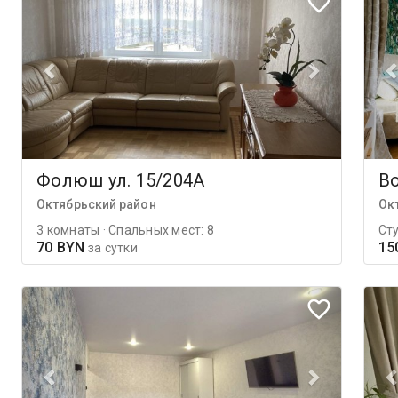
Фолюш ул. 15/204А
В
Октябрьский район
Ок
3 комнаты · Спальных мест: 8
Сту
70 BYN
15
за сутки