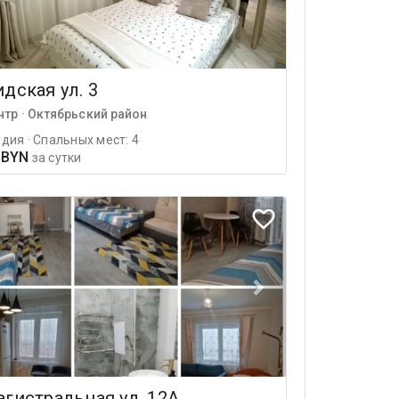
дская ул. 3
нтр · Октябрьский район
дия · Спальных мест: 4
 BYN
за сутки
гистральная ул. 12А