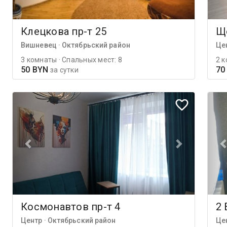
Клецкова пр-т 25
Що
Вишневец · Октябрьский район
Це
3 комнаты · Спальных мест: 8
2 к
50 BYN
70
за сутки
Космонавтов пр-т 4
2 
Центр · Октябрьский район
Це