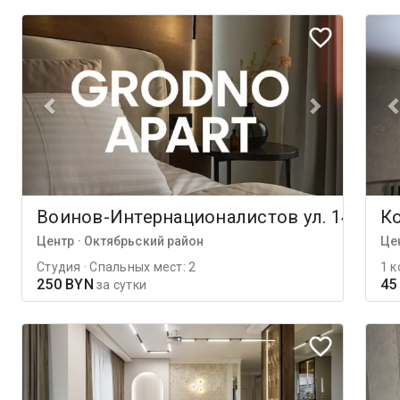
Воинов-Интернационалистов ул. 14А
К
Центр · Октябрьский район
Це
Студия · Спальных мест: 2
1 к
250 BYN
45
за сутки