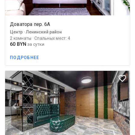
Доватора пер. 6А
Центр · Ленинский район
2 комнаты · Спальных мест: 4
60 BYN
за сутки
ПОДРОБНЕЕ
favorite_border
Previous
Next