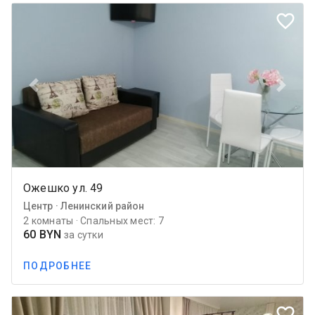
favorite_border
Previous
Next
Ожешко ул. 49
Центр · Ленинский район
2 комнаты · Спальных мест: 7
60 BYN
за сутки
ПОДРОБНЕЕ
favorite_border