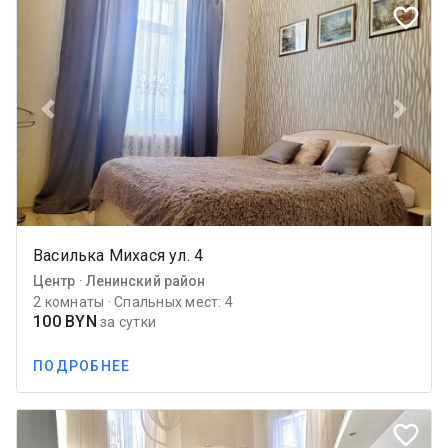
favorite_border
Previous
Next
Василька Михася ул. 4
Центр · Ленинский район
2 комнаты · Спальных мест: 4
100 BYN
за сутки
ПОДРОБНЕЕ
favorite_border