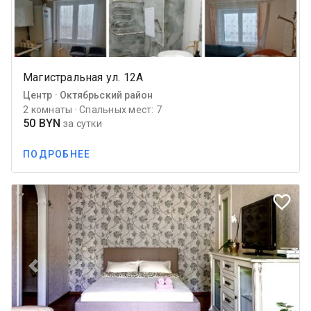
Магистральная ул. 12А
Центр · Октябрьский район
2 комнаты · Спальных мест: 7
50 BYN
за сутки
ПОДРОБНЕЕ
favorite_border
Previous
Next