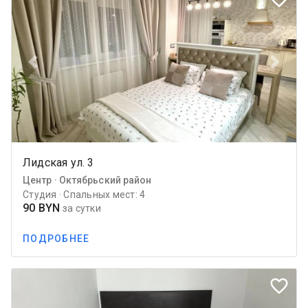
Previous
Next
Лидская ул. 3
Центр · Октябрьский район
Студия · Спальных мест: 4
90 BYN
за сутки
ПОДРОБНЕЕ
favorite_border