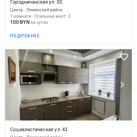
Городничанская ул. 30
Центр · Ленинский район
1 комната · Спальных мест: 2
100 BYN
за сутки
ПОДРОБНЕЕ
favorite_border
Previous
Next
Социалистическая ул. 43