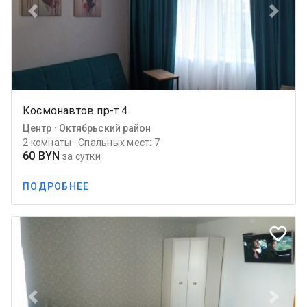
Previous
Next
Космонавтов пр-т 4
Центр · Октябрьский район
2 комнаты · Спальных мест: 7
60 BYN
за сутки
ПОДРОБНЕЕ
favorite_border
Previous
Next