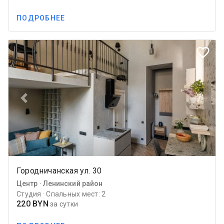
ПОДРОБНЕЕ
favorite_border
Previous
Next
Городничанская ул. 30
Центр · Ленинский район
Студия · Спальных мест: 2
220 BYN
за сутки