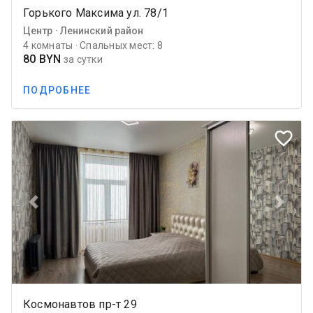
Горького Максима ул. 78/1
Центр · Ленинский район
4 комнаты · Спальных мест: 8
80 BYN
за сутки
ПОДРОБНЕЕ
favorite_border
Previous
Next
Космонавтов пр-т 29