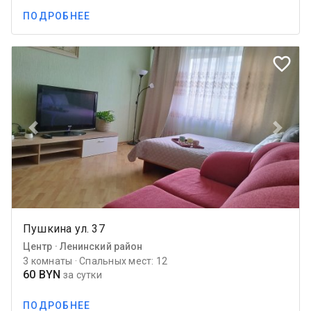
ПОДРОБНЕЕ
favorite_border
Previous
Next
Пушкина ул. 37
Центр · Ленинский район
3 комнаты · Спальных мест: 12
60 BYN
за сутки
ПОДРОБНЕЕ