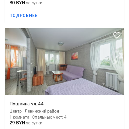
80 BYN
за сутки
ПОДРОБНЕЕ
favorite_border
Previous
Next
Пушкина ул. 44
Центр · Ленинский район
1 комната · Спальных мест: 4
29 BYN
за сутки