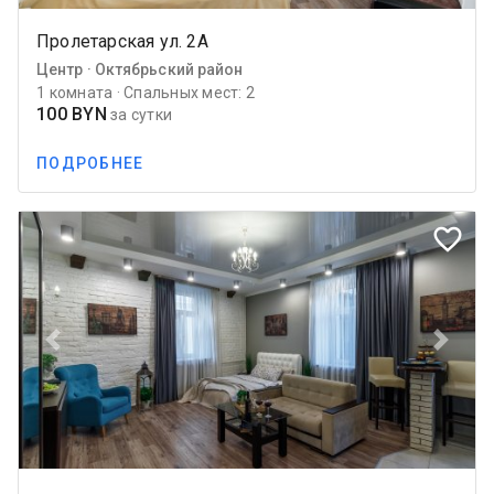
Пролетарская ул. 2А
Центр · Октябрьский район
1 комната · Спальных мест: 2
100 BYN
за сутки
ПОДРОБНЕЕ
favorite_border
Previous
Next