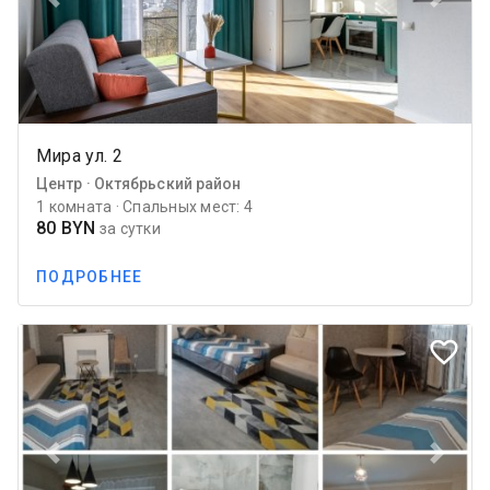
Previous
Next
Мира ул. 2
Центр · Октябрьский район
1 комната · Спальных мест: 4
80 BYN
за сутки
ПОДРОБНЕЕ
favorite_border
Previous
Next