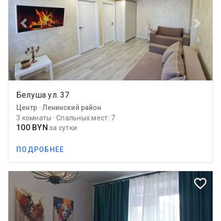
Previous
Next
Белуша ул. 37
Центр · Ленинский район
3 комнаты · Спальных мест: 7
100 BYN
за сутки
ПОДРОБНЕЕ
favorite_border