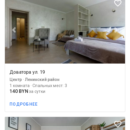
favorite_border
Previous
Next
Доватора ул. 19
Центр · Ленинский район
1 комната · Спальных мест: 3
140 BYN
за сутки
ПОДРОБНЕЕ
favorite_border