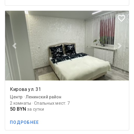
favorite_border
Previous
Next
Кирова ул. 31
Центр · Ленинский район
2 комнаты · Спальных мест: 7
50 BYN
за сутки
ПОДРОБНЕЕ