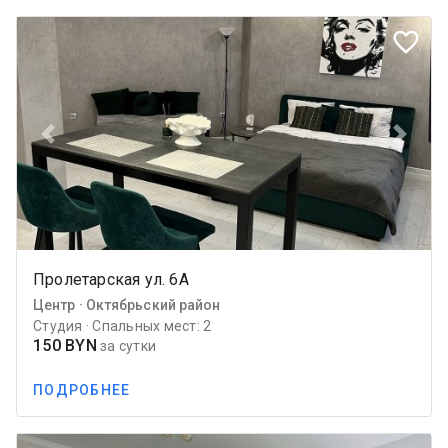
favorite_border
Previous
Next
Пролетарская ул. 6А
Центр · Октябрьский район
Студия · Спальных мест: 2
150 BYN
за сутки
ПОДРОБНЕЕ