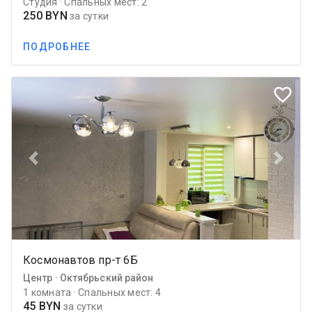
Студия · Спальных мест: 2
250 BYN
за сутки
ПОДРОБНЕЕ
favorite_border
Previous
Next
Космонавтов пр-т 6Б
Центр · Октябрьский район
1 комната · Спальных мест: 4
45 BYN
за сутки