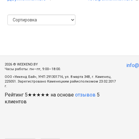
2026 © WEEKEND.BY
info
Часы работы: пн—пт, 9:00—18:00.
ООО «Уикенд Бай», УНП 291301716, ул. 8 марта 34В, г. Каменец,
225051. Зарегистровано Каменецким райисполкомом 23.02.2017
г.
Рейтинг
5
★★★★★ на основе
отзывов
5
клиентов