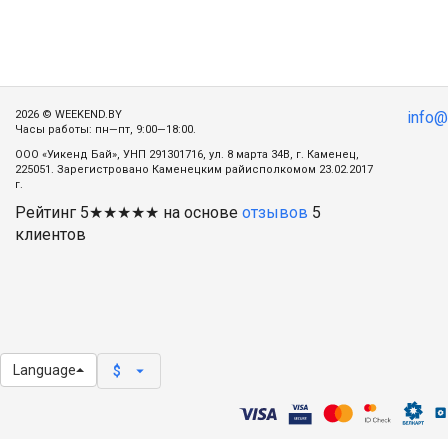
2026 © WEEKEND.BY
info
Часы работы: пн—пт, 9:00—18:00.
ООО «Уикенд Бай», УНП 291301716, ул. 8 марта 34В, г. Каменец,
225051. Зарегистровано Каменецким райисполкомом 23.02.2017
г.
Рейтинг
5
★★★★★ на основе
отзывов
5
клиентов
Language
arrow_drop_down
$